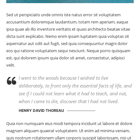
Sed ut perspiciatis unde omnis iste natus error sit voluptatem
accusantium doloremque laudantium, totam rem aperiam, eaque
ipsa quae ab illo inventore veritatis et quasi architecto beatae vitae
dicta sunt explicabo. Nemo enim ipsam luptatem quia voluptas sit
aspernatur aut odit aut fugit, sed quia consequuntur magni dolor
eos qui ratione voluptatem sequi nesciunt. Neque porro quisquam
est, qui dolorem ipsum quia dolor sit amet, consectetur, adipisci
velit.
I went to the woods because I wished to live
deliberately, to front only the essential facts of life, and
see if I could not learn what it had to teach, and not,
when I came to die, discover that I had not lived.
HENRY DAVID THOREAU
Quia non numquam eius modi tempora incidunt ut labore et dolore
magnam aliquam quaerat voluptatem. Ut enim ad minima veniam,
quis nostrum rcitationem ullam corporis suscipit laboriosam, nisi ut